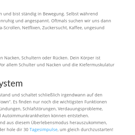
en und bist ständig in Bewegung. Selbst während
 unruhig und angespannt. Oftmals suchen wir uns dann
a-Scrollen, Netflixen, Zuckersucht, Kaffee, ungesund
n Nacken, Schultern oder Rücken. Dein Körper ist
 Vor allem Schulter und Nacken und die Kiefermuskulatur
system
tand und schaltet schließlich irgendwann auf den
wn“. Es finden nur noch die wichtigsten Funktionen
tzündungen, Schlafstörungen, Verdauungsprobleme,
nd Autoimmunkrankheiten können entstehen.
 und aus diesem Überlebensmodus herauszukommen,
der hole dir 30
Tagesimpulse
, um gleich durchzustarten!