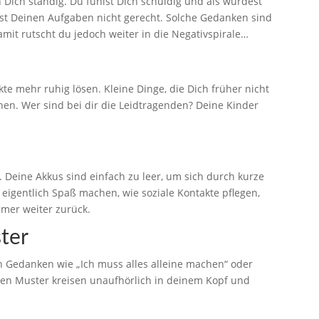
 Dich ständig. Du fühlst Dich schuldig und als würdest
rst Deinen Aufgaben nicht gerecht. Solche Gedanken sind
amit rutscht du jedoch weiter in die Negativspirale…
kte mehr ruhig lösen. Kleine Dinge, die Dich früher nicht
en. Wer sind bei dir die Leidtragenden? Deine Kinder
. Deine Akkus sind einfach zu leer, um sich durch kurze
r eigentlich Spaß machen, wie soziale Kontakte pflegen,
mmer weiter zurück.
ter
n Gedanken wie „Ich muss alles alleine machen“ oder
chen Muster kreisen unaufhörlich in deinem Kopf und