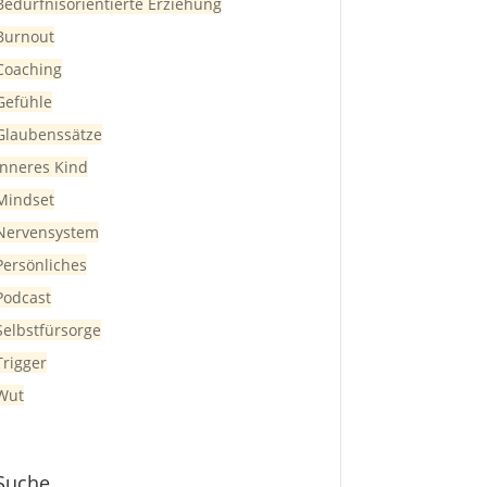
Bedürfnisorientierte Erziehung
Burnout
Coaching
Gefühle
Glaubenssätze
Inneres Kind
Mindset
Nervensystem
Persönliches
Podcast
Selbstfürsorge
Trigger
Wut
Suche