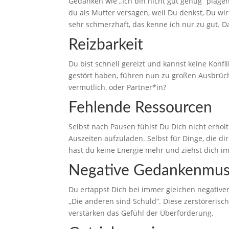
Gedanken wie „Ich bin nicht gut genug“ plagen
du als Mutter versagen, weil Du denkst, Du wi
sehr schmerzhaft, das kenne ich nur zu gut. D
Reizbarkeit
Du bist schnell gereizt und kannst keine Konfli
gestört haben, führen nun zu großen Ausbrüch
vermutlich, oder Partner*in?
Fehlende Ressourcen
Selbst nach Pausen fühlst Du Dich nicht erholt
Auszeiten aufzuladen. Selbst für Dinge, die di
hast du keine Energie mehr und ziehst dich i
Negative Gedankenmus
Du ertappst Dich bei immer gleichen negative
„Die anderen sind Schuld“. Diese zerstöreris
verstärken das Gefühl der Überforderung.