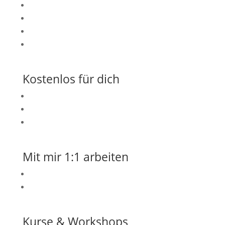
Über mich
Podcast
Blog
Angebote
Kostenlos für dich
Flaschenpost – mein regulärer Newsletter
10 min Nervensystem – Reset
Mutter Burnout Test
Mit mir 1:1 arbeiten
kostenloses Klarheitsgespräch
Einzelcoaching
Kurse & Workshops