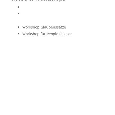
EFT-Kurs
In Balance – Online-Kurs zur Regulierung
deines Nervensystems
Workshop Glaubenssätze
Workshop für People Pleaser
© 2026 Henriette Mathieu
Impressum
Datenschutzerklärung