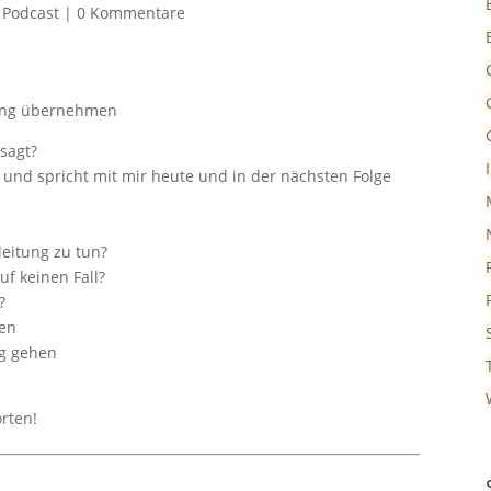
,
Podcast
|
0 Kommentare
rung übernehmen
esagt?
und spricht mit mir heute und in der nächsten Folge
leitung zu tun?
uf keinen Fall?
?
gen
ng gehen
orten!