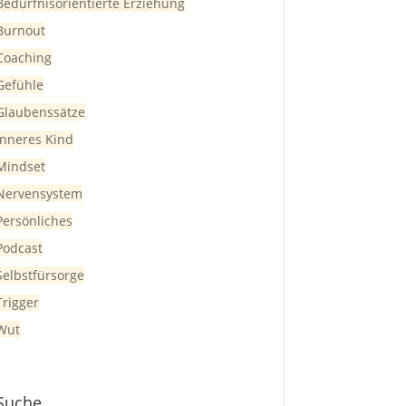
Bedürfnisorientierte Erziehung
Burnout
Coaching
Gefühle
Glaubenssätze
Inneres Kind
Mindset
Nervensystem
Persönliches
Podcast
Selbstfürsorge
Trigger
Wut
Suche