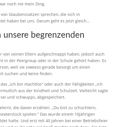
 war noch nie mein Ding.
r von Glaubenssätzen sprechen, die sich in
tet haben bei uns. Darum geht es jetzt gleich…
n unsere begrenzenden
r von seinen Eltern aufgeschnappt haben, jedoch auch
cht in der Peergroup oder in der Schule gehört haben. Es
Person, weil sie sowieso gerade besorgt um einen
beit suchen und keine finden.
 das „ich bin machtlos“ oder auch der Fähigkeiten „ich
mutlich aus der Kindheit und Schulzeit. Vielleicht sagte
g sei und schwupps, abgespeichert.
ernt, die davon erzählen. „Du bist zu schüchtern,
heaterstück spielen.“ Das wurde einem 10jährigen
ldet hatte. Und erst mit 40 Jahren bei einer Betriebsfeier