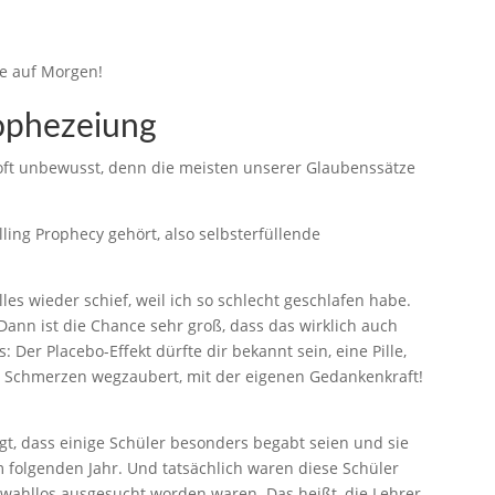
te auf Morgen!
rophezeiung
z oft unbewusst, denn die meisten unserer Glaubenssätze
lling Prophecy gehört, also selbsterfüllende
es wieder schief, weil ich so schlecht geschlafen habe.
Dann ist die Chance sehr groß, dass das wirklich auch
s: Der Placebo-Effekt dürfte dir bekannt sein, eine Pille,
h Schmerzen wegzaubert, mit der eigenen Gedankenkraft!
t, dass einige Schüler besonders begabt seien und sie
 folgenden Jahr. Und tatsächlich waren diese Schüler
e wahllos ausgesucht worden waren. Das heißt, die Lehrer