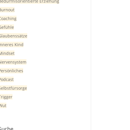
Bedürfnisorientierte Erziehung
Burnout
Coaching
Gefühle
Glaubenssätze
Inneres Kind
Mindset
Nervensystem
Persönliches
Podcast
Selbstfürsorge
Trigger
Wut
Suche