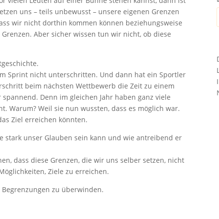
or vielen Leuten auf einer Bühne stehen kannst, dann ist
setzen uns – teils unbewusst – unsere eigenen Grenzen
 dass wir nicht dorthin kommen können beziehungsweise
 Grenzen. Aber sicher wissen tun wir nicht, ob diese
tgeschichte.
m Sprint nicht unterschritten. Und dann hat ein Sportler
rschritt beim nächsten Wettbewerb die Zeit zu einem
r spannend. Denn im gleichen Jahr haben ganz viele
icht. Warum? Weil sie nun wussten, dass es möglich war.
das Ziel erreichen könnten.
, wie stark unser Glauben sein kann und wie antreibend er
n, dass diese Grenzen, die wir uns selber setzen, nicht
öglichkeiten, Ziele zu erreichen.
nen Begrenzungen zu überwinden.