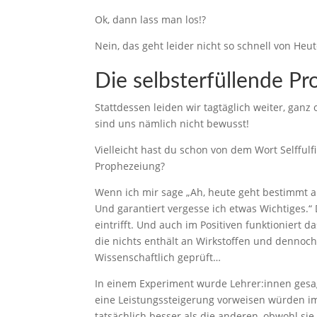
Ok, dann lass man los!?
Nein, das geht leider nicht so schnell von Heu
Die
selbsterfüllende P
Stattdessen leiden wir tagtäglich weiter, gan
sind uns nämlich nicht bewusst!
Vielleicht hast du schon von dem Wort Selffulfi
Prophezeiung?
Wenn ich mir sage „Ah, heute geht bestimmt all
Und garantiert vergesse ich etwas Wichtiges.“ 
eintrifft. Und auch im Positiven funktioniert da
die nichts enthält an Wirkstoffen und dennoc
Wissenschaftlich geprüft…
In einem Experiment wurde Lehrer:innen gesag
eine Leistungssteigerung vorweisen würden im
tatsächlich besser als die anderen, obwohl si