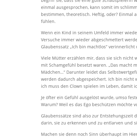
begriff sie, dass sie eine gute Schauspielerin 
einmal ausgesprochen, kann somit im schlimms
bestimmen, theoretisch. Heftig, oder? Einmal 
fühlen.
Wenn ein Kind in seinem Umfeld immer wieder 
Versuche immer wieder abgeschmettert werde
Glaubenssatz „Ich bin machtlos“ verinnerlicht
Viele Mütter erzählen mir, dass sie sich nicht
mit Schamgefühl besetzt waren. „Das macht ma
Mädchen…“ Darunter leidet das Selbstwertgef
werden dadurch abgespeichert. Ich bin nicht wer
ich muss den Clown spielen im Leben, damit 
Je öfter ein Gefühl ausgelöst wurde, umso fest
Warum? Weil es das Ego beschützen möchte v
Glaubenssätze sind also zur Entstehungszeit
darin, sie zu erkennen und zu entlarven und s
Machen sie denn noch Sinn überhaupt im Hier