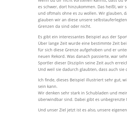
Wenn du dir nicht vorstellen kannst, dass du v
es schwer, dort hinzukommen. Das heißt, wir 
und oftmals ohne es zu wollen. Wir glauben,
glauben wir an diese unsere selbstauferlegten
Grenzen da sind oder nicht.
Es gibt ein interessantes Beispiel aus der Spor
Über lange Zeit wurde eine bestimmte Zeit bei
für sich diese Grenze aufgehoben und er unte
neuen Rekord. Was danach passierte, war seh
Sportler dieser Disziplin seine Zeit auch erre
Und weil sie dadurch glaubten, dass auch sie 
Ich finde, dieses Beispiel illustriert sehr gut
sein kann.
Wir denken sehr stark in Schubladen und meine
überwindbar sind. Dabei gibt es unbegrenzte M
Und unser Ziel jetzt ist es also, unsere eige