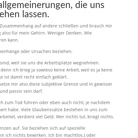
rallgemeinerungen,
die uns
tehen lassen.
m Zusammenhang auf andere schließen und brauch mir
 also für mein Gehirn. Weniger Denken. Wie
eren kann.
menhänge oder Ursachen beziehen.
sind, weil sie uns die Arbeitsplätze wegnehmen.
nn ich krieg ja sowieso keine Arbeit, weil es ja keine
e ist damit recht einfach geklärt.
 setze mir also diese subjektive Grenze und in gewisser
 und passiv sein darf.
ch zum Tod führen oder eben auch nicht, je nachdem
hert habe. Viele Glaubenssätze bestehen in uns zum
eitet, verdient viel Geld. Wer nichts tut, kriegt nichts.
zen auf. Sie beziehen sich auf spezielle
 ich nichts bewirken. Ich bin machtlos.) oder