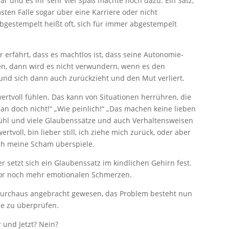
war und es ihr sehr viel Spaß machte noch dazu. Ein Satz,
ten Falle sogar über eine Karriere oder nicht
abgestempelt heißt oft, sich für immer abgestempelt
erfährt, dass es machtlos ist, dass seine Autonomie-
n, dann wird es nicht verwundern, wenn es den
 und sich dann auch zurückzieht und den Mut verliert.
 wertvoll fühlen. Das kann von Situationen herrühren, die
n doch nicht!“ „Wie peinlich!“ „Das machen keine lieben
ühl und viele Glaubenssätze und auch Verhaltensweisen
tvoll, bin lieber still, ich ziehe mich zurück, oder aber
ich meine Scham überspiele.
er setzt sich ein Glaubenssatz im kindlichen Gehirn fest.
or noch mehr emotionalen Schmerzen.
 durchaus angebracht gewesen, das Problem besteht nun
ie zu überprüfen.
 und Jetzt? Nein?