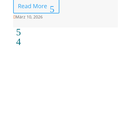
Read More
März 10, 2026

Je leichter dein Gepäck, umso entspannter die Reise!