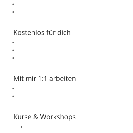
Blog
Angebote
Kostenlos für dich
Flaschenpost – mein regulärer Newsletter
10 min Nervensystem – Reset
Mutter Burnout Test
Mit mir 1:1 arbeiten
kostenloses Klarheitsgespräch
Einzelcoaching
Kurse & Workshops
EFT-Kurs