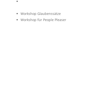
In Balance – Online-Kurs zur Regulierung
deines Nervensystems
Workshop Glaubenssätze
Workshop für People Pleaser
© 2026 Henriette Mathieu
Impressum
Datenschutzerklärung